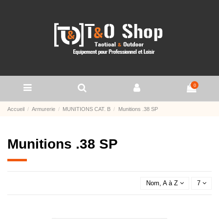
0
Accueil
Armurerie
MUNITIONS CAT. B
Munitions .38 SP
Munitions .38 SP
Nom, A à Z
7