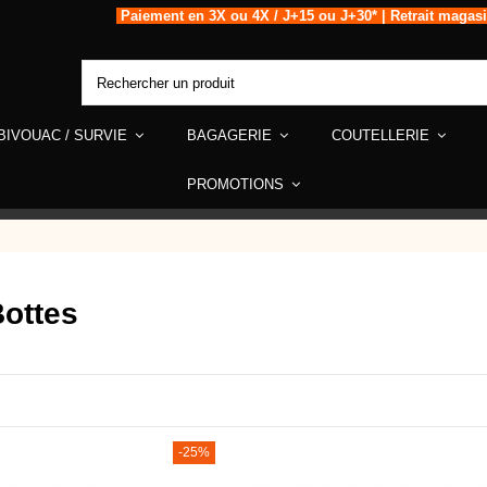
Paiement en 3X ou 4X / J+15 ou J+30* | Retrait magas
BIVOUAC / SURVIE
BAGAGERIE
COUTELLERIE
PROMOTIONS
Bottes
-25%