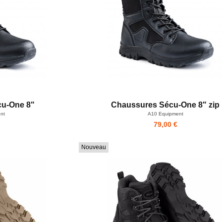
cu-One 8"
Chaussures Sécu-One 8" zip
nt
A10 Equipment
79,00 €
Nouveau