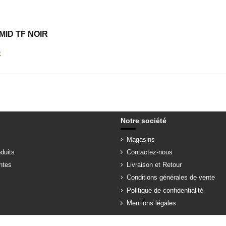
MID TF NOIR
€
Notre société
Magasins
duits
Contactez-nous
ntes
Livraison et Retour
Conditions générales de vente
Politique de confidentialité
Mentions légales