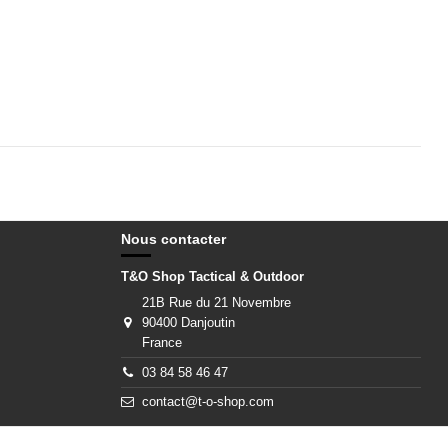
Nous contacter
T&O Shop Tactical & Outdoor
21B Rue du 21 Novembre
90400 Danjoutin
France
03 84 58 46 47
contact@t-o-shop.com