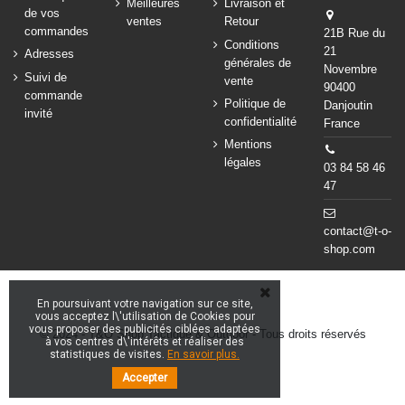
Meilleures
Livraison et
de vos
ventes
Retour
commandes
21B Rue du
Conditions
21
Adresses
générales de
Novembre
Suivi de
vente
90400
commande
Politique de
Danjoutin
invité
confidentialité
France
Mentions
légales
03 84 58 46
47
contact@t-o-
shop.com
En poursuivant votre navigation sur ce site,
vous acceptez l\'utilisation de Cookies pour
vous proposer des publicités ciblées adaptées
© 2024 - T&O Shop Tactique & Outdoor - Tous droits réservés
à vos centres d\'intérêts et réaliser des
statistiques de visites.
En savoir plus.
Accepter