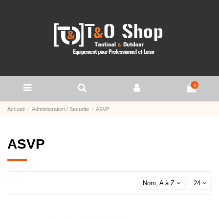
0
Accueil
Administration / Securite
ASVP
ASVP
Nom, A à Z
24