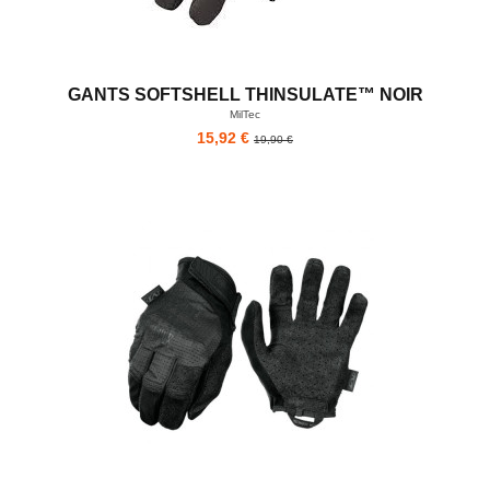
GANTS SOFTSHELL THINSULATE™ NOIR
MilTec
15,92 €
19,90 €