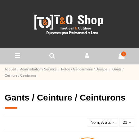
0
Accueil
Administration / Securite
Police / Gendarmerie / Douane
Gants /
Ceinture / Ceinturons
Gants / Ceinture / Ceinturons
Nom, A à Z
21