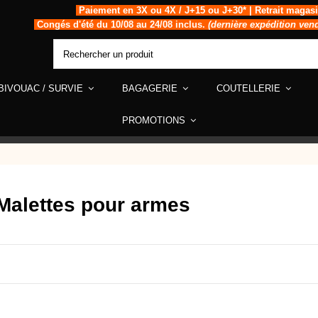
Paiement en 3X ou 4X / J+15 ou J+30* | Retrait magas
Congés d'été du 10/08 au 24/08 inclus.
(dernière expédition ven
BIVOUAC / SURVIE
BAGAGERIE
COUTELLERIE
PROMOTIONS
Malettes pour armes