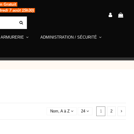
in Gratuit
dredi 7 août 15h30)
ARMURERIE
ADMINISTRATION / SÉCURITÉ
1
2
Nom, A à Z
24