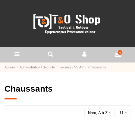
0
Accueil
Administration / Securite
Sécurité / SSIAP
Chaussants
Chaussants
Nom, A à Z
11