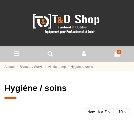
0
Accueil
Bivouac / Survie
Vie de camp
Hygiène / soins
Hygiène / soins
Nom, A à Z
10