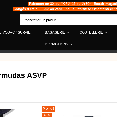
Paiement en 3X ou 4X / J+15 ou J+30* | Retrait magas
Congés d'été du 10/08 au 24/08 inclus.
(dernière expédition ven
BIVOUAC / SURVIE
BAGAGERIE
COUTELLERIE
PROMOTIONS
ermudas ASVP
Promo !
-40%