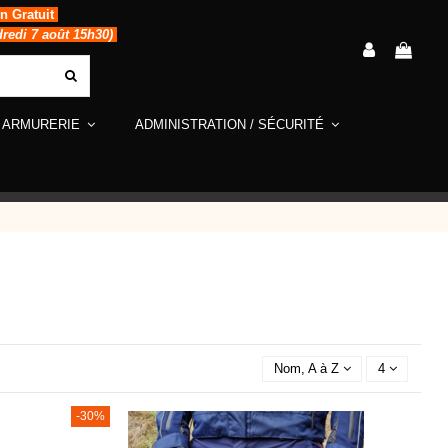
in Gratuit
dredi 7 août 15h30)
ARMURERIE
ADMINISTRATION / SÉCURITÉ
Nom, A à Z
4
-30%