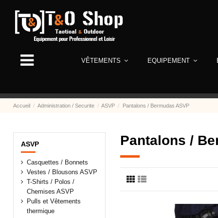
VÊTEMENTS
EQUIPEMENT
Accueil
Administration / Securite
ASVP
Pantalons / Bermudas ASVP
Pantalons / B
ASVP
Casquettes / Bonnets
Vestes / Blousons ASVP
T-Shirts / Polos /
Chemises ASVP
Pulls et Vêtements
thermique