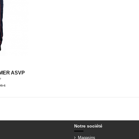
MER ASVP
e
95 €
Notre société
Magasins