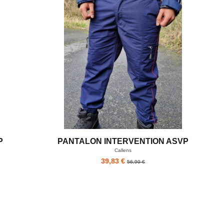
P
PANTALON INTERVENTION ASVP
Callens
39,83 €
56,90 €