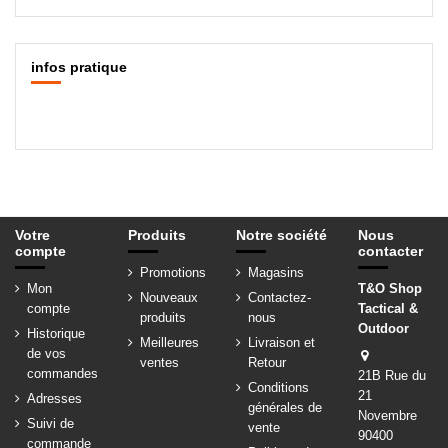
infos pratique
Votre
Produits
Notre société
Nous
compte
contacter
Promotions
Magasins
Mon
T&O Shop
Nouveaux
Contactez-
compte
Tactical &
produits
nous
Outdoor
Historique
Meilleures
Livraison et
de vos
ventes
Retour
commandes
21B Rue du
Conditions
21
Adresses
générales de
Novembre
Suivi de
vente
90400
commande