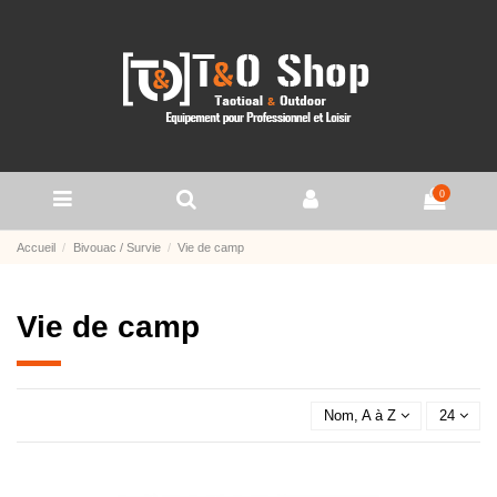
0
Accueil
Bivouac / Survie
Vie de camp
Vie de camp
Nom, A à Z
24