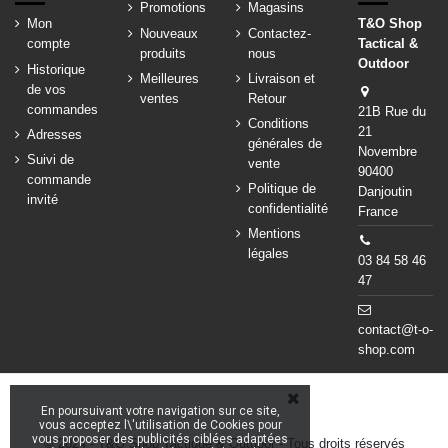
Promotions
Magasins
Mon
T&O Shop
Nouveaux
Contactez-
compte
Tactical &
produits
nous
Outdoor
Historique
Meilleures
Livraison et
de vos
ventes
Retour
commandes
21B Rue du
Conditions
21
Adresses
générales de
Novembre
Suivi de
vente
90400
commande
Politique de
Danjoutin
invité
confidentialité
France
Mentions
légales
03 84 58 46
47
contact@t-o-
shop.com
En poursuivant votre navigation sur ce site,
vous acceptez l\'utilisation de Cookies pour
vous proposer des publicités ciblées adaptées
© 2024 - T&O Shop Tactique & Outdoor - Tous droits réservés