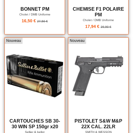
BONNET PM
CHEMISE F1 POLAIRE
PM
Cholet / DMB Uniforme
Cholet / DMB Uniforme
16,50 €
27,50 €
17,94 €
29,90 €
Nouveau
Nouveau
CARTOUCHES SB 30-
PISTOLET S&W M&P
30 WIN SP 150gr x20
22X CAL. 22LR
Sellier & bellot
SMITH & WESSON