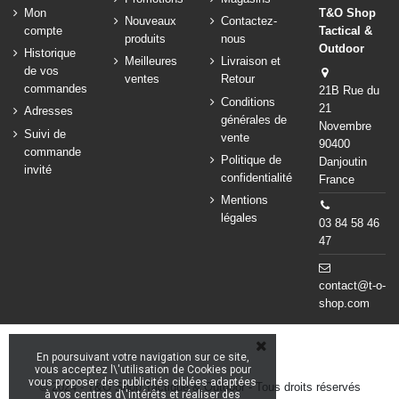
Mon
T&O Shop
Nouveaux
Contactez-
compte
Tactical &
produits
nous
Outdoor
Historique
Meilleures
Livraison et
de vos
ventes
Retour
commandes
21B Rue du
Conditions
21
Adresses
générales de
Novembre
Suivi de
vente
90400
commande
Politique de
Danjoutin
invité
confidentialité
France
Mentions
légales
03 84 58 46
47
contact@t-o-
shop.com
En poursuivant votre navigation sur ce site,
vous acceptez l\'utilisation de Cookies pour
vous proposer des publicités ciblées adaptées
© 2024 - T&O Shop Tactique & Outdoor - Tous droits réservés
à vos centres d\'intérêts et réaliser des