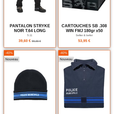
PANTALON STRYKE
CARTOUCHES SB .308
NOIR T.64 LONG
WIN FMJ 180gr x50
5.11
Sellier & bellot
39,60 €
53,95 €
99,00 €
-40%
-40%
Nouveau
Nouveau