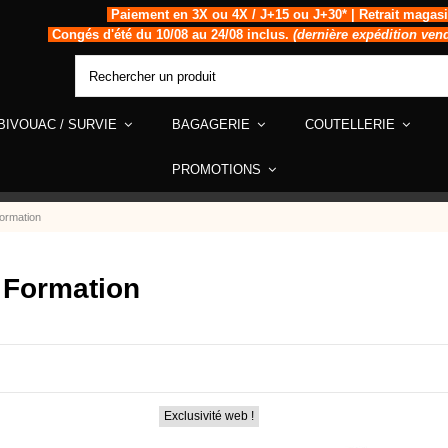
Paiement en 3X ou 4X / J+15 ou J+30* | Retrait magas
Congés d'été du 10/08 au 24/08 inclus.
(dernière expédition ven
BIVOUAC / SURVIE
BAGAGERIE
COUTELLERIE
PROMOTIONS
Formation
 Formation
Exclusivité web !