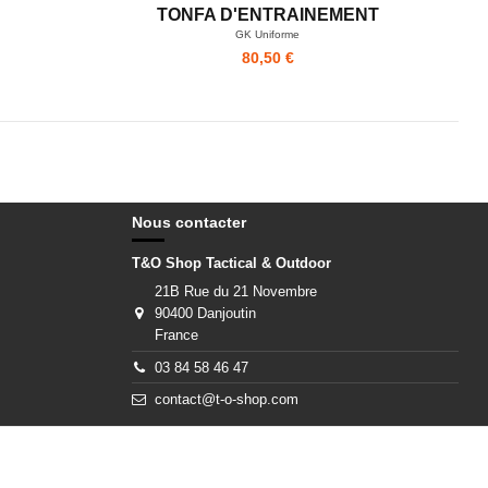
TONFA D'ENTRAINEMENT
GK Uniforme
80,50 €
Nous contacter
T&O Shop Tactical & Outdoor
21B Rue du 21 Novembre
90400 Danjoutin
France
03 84 58 46 47
contact@t-o-shop.com