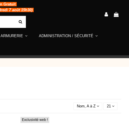
in Gratuit
dredi 7 août 15h30)
ARMURERIE
ADMINISTRATION / SÉCURITÉ
Nom, A à Z
21
Exclusivité web !