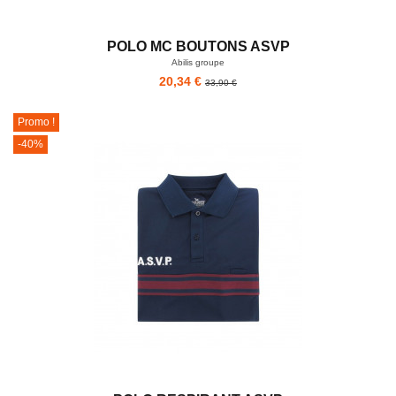
POLO MC BOUTONS ASVP
Abilis groupe
20,34 €
33,90 €
Promo !
-40%