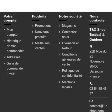
Votre
Produits
Notre société
Nous
compte
contacter
Promotions
Magasins
Mon
T&O Shop
Nouveaux
Contactez-
compte
Tactical &
produits
nous
Outdoor
Historique
Meilleures
Livraison et
de vos
ventes
Retour
commandes
21B Rue du
Conditions
21
Adresses
générales de
Novembre
Suivi de
vente
90400
commande
Politique de
Danjoutin
invité
confidentialité
France
Mentions
légales
03 84 58 46
47
contact@t-o-
shop.com