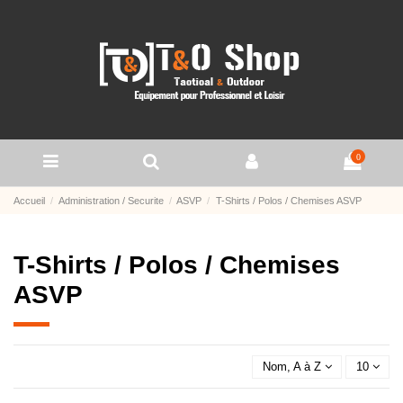
0
Accueil
Administration / Securite
ASVP
T-Shirts / Polos / Chemises ASVP
T-Shirts / Polos / Chemises
ASVP
Nom, A à Z
10