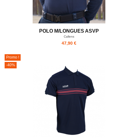
POLO M/LONGUES ASVP
Callens
47,90 €
Promo !
-40%