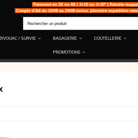
Paiement en 3X ou 4X / J+15 ou J+30* | Retraite magas
Congés d'été du 10/08 au 24/08 inclus.
(dernière expédition ven
BIVOUAC / SURVIE
BAGAGERIE
COUTELLERIE
PROMOTIONS
x