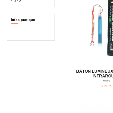
GPS
infos pratique
BÂTON LUMINEUX 
INFRARO
MilTec
2,50 €