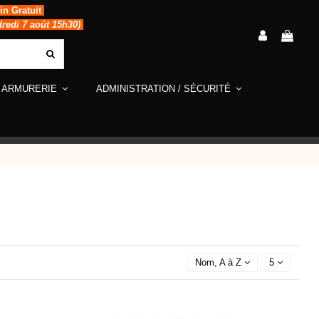
in Gratuit
dredi 7 août 15h30)
ARMURERIE
ADMINISTRATION / SÉCURITÉ
Nom, A à Z
5