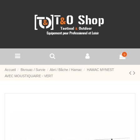
0
Accueil
Bivouac / Survie
Abri / Bâche / Hamac
HAMAC MYNEST
AVEC MOUSTIQUAIRE - VERT