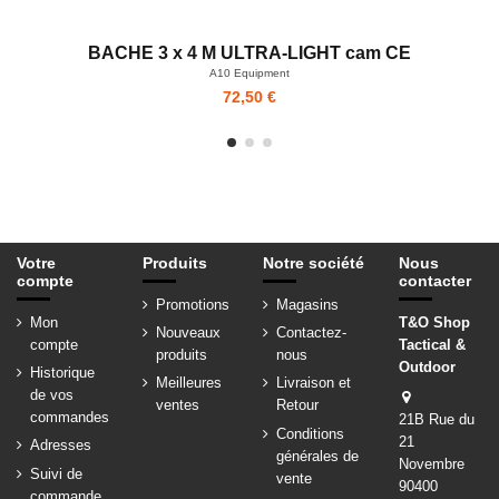
BACHE 3 x 4 M ULTRA-LIGHT cam CE
A10 Equipment
72,50 €
Votre
Produits
Notre société
Nous
compte
contacter
Promotions
Magasins
Mon
T&O Shop
Nouveaux
Contactez-
compte
Tactical &
produits
nous
Outdoor
Historique
Meilleures
Livraison et
de vos
ventes
Retour
commandes
21B Rue du
Conditions
21
Adresses
générales de
Novembre
Suivi de
vente
90400
commande