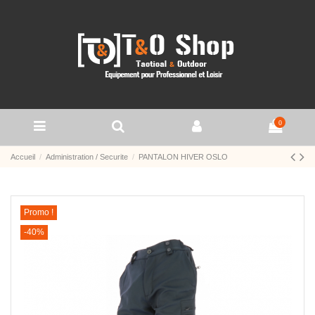
0
Accueil
Administration / Securite
PANTALON HIVER OSLO
Promo !
-40%