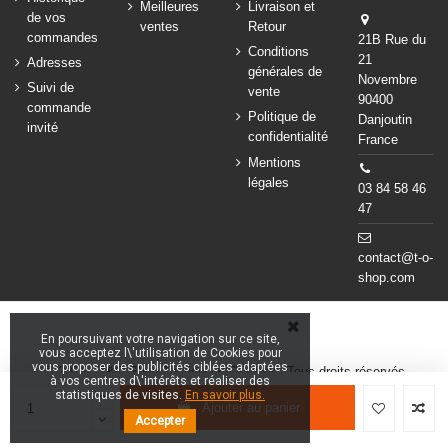
Meilleures
Livraison et
de vos
ventes
Retour
commandes
21B Rue du
Conditions
21
Adresses
générales de
Novembre
Suivi de
vente
90400
commande
Politique de
Danjoutin
invité
confidentialité
France
Mentions
légales
03 84 58 46
47
contact@t-o-
shop.com
En poursuivant votre navigation sur ce site,
vous acceptez l\'utilisation de Cookies pour
vous proposer des publicités ciblées adaptées
© 2024 - T&O Shop Tactique & Outdoor - Tous droits réservés
à vos centres d\'intérêts et réaliser des
statistiques de visites.
En savoir plus.
Ajouter au panier
Accepter