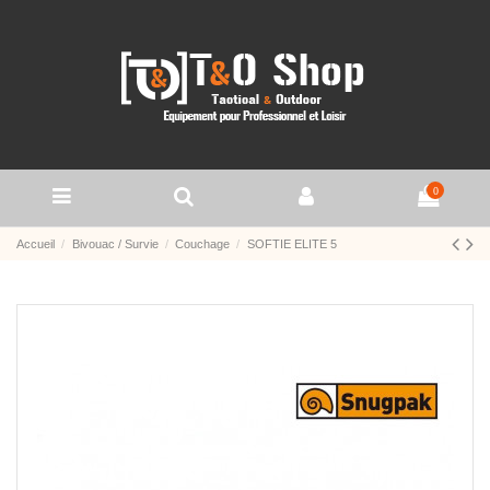
0
Accueil
Bivouac / Survie
Couchage
SOFTIE ELITE 5