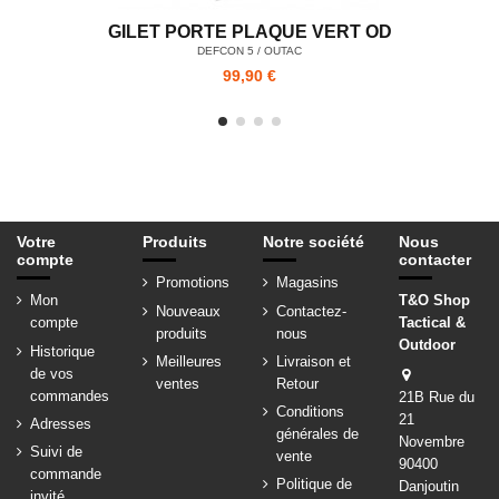
GILET PORTE PLAQUE VERT OD
DEFCON 5 / OUTAC
99,90 €
Votre
Produits
Notre société
Nous
compte
contacter
Promotions
Magasins
Mon
T&O Shop
Nouveaux
Contactez-
compte
Tactical &
produits
nous
Outdoor
Historique
Meilleures
Livraison et
de vos
ventes
Retour
commandes
21B Rue du
Conditions
21
Adresses
générales de
Novembre
Suivi de
vente
90400
commande
Politique de
Danjoutin
invité