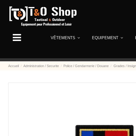
VÊTEMENTS
EQUIPEMENT
Accueil
Administration / Securite
Police / Gendarmerie / Douane
Grades / Insig