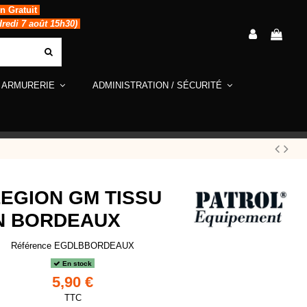
in Gratuit
dredi 7 août 15h30)
ARMURERIE
ADMINISTRATION / SÉCURITÉ
EGION GM TISSU
N BORDEAUX
Référence
EGDLBBORDEAUX
En stock
5,90 €
TTC