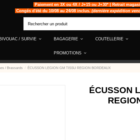
Paiement en 3X ou 4X / J+15 ou J+30* | Retrait magas
Congés d'été du 10/08 au 24/08 inclus.
(dernière expédition ven
BIVOUAC / SURVIE
BAGAGERIE
COUTELLERIE
PROMOTIONS
nes / Brassards
ÉCUSSON LEGION GM TISSU REGION BORDEAUX
ÉCUSSON L
REGIO