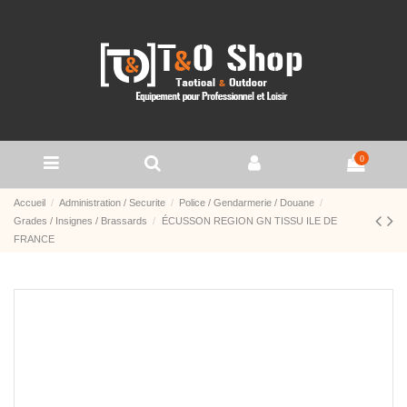
0
Accueil
Administration / Securite
Police / Gendarmerie / Douane
Grades / Insignes / Brassards
ÉCUSSON REGION GN TISSU ILE DE
FRANCE