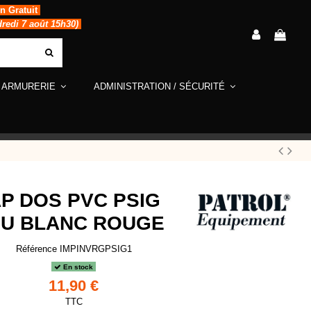
in Gratuit
dredi 7 août 15h30)
ARMURERIE
ADMINISTRATION / SÉCURITÉ
P DOS PVC PSIG
EU BLANC ROUGE
Référence
IMPINVRGPSIG1
En stock
11,90 €
TTC