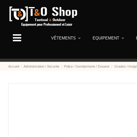
VÊTEMENTS
EQUIPEMENT
Accueil
Administration / Securite
Police / Gendarmerie / Douane
Grades / Insig