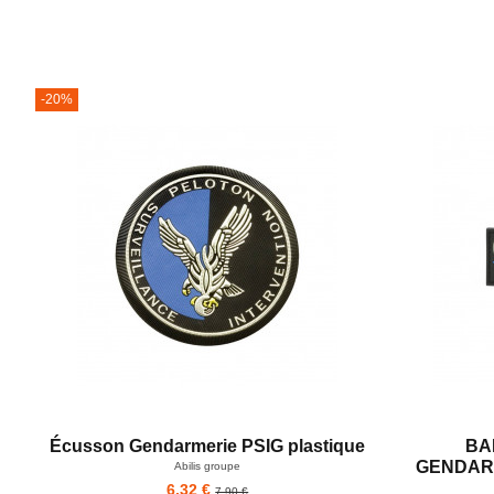
-20%
Écusson Gendarmerie PSIG plastique
BA
GENDARM
Abilis groupe
6,32 €
7,90 €