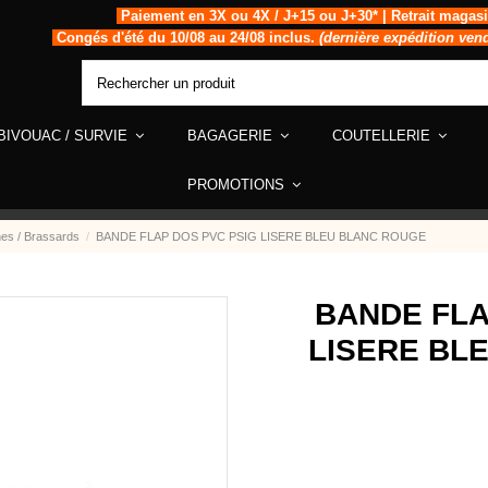
Paiement en 3X ou 4X / J+15 ou J+30* | Retrait magas
Congés d'été du 10/08 au 24/08 inclus.
(dernière expédition ven
BIVOUAC / SURVIE
BAGAGERIE
COUTELLERIE
PROMOTIONS
nes / Brassards
BANDE FLAP DOS PVC PSIG LISERE BLEU BLANC ROUGE
BANDE FLA
LISERE BL