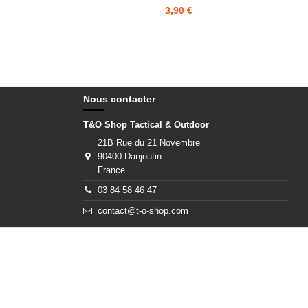
3,90 €
Nous contacter
T&O Shop Tactical & Outdoor
21B Rue du 21 Novembre
90400 Danjoutin
France
03 84 58 46 47
contact@t-o-shop.com