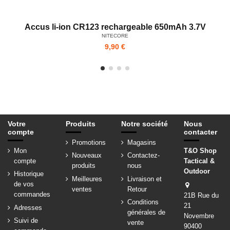
Accus li-ion CR123 rechargeable 650mAh 3.7V
NITECORE
9,90 €
Votre
Produits
Notre société
Nous
compte
contacter
Promotions
Magasins
Mon
T&O Shop
Nouveaux
Contactez-
compte
Tactical &
produits
nous
Outdoor
Historique
Meilleures
Livraison et
de vos
ventes
Retour
commandes
21B Rue du
Conditions
21
Adresses
générales de
Novembre
Suivi de
vente
90400