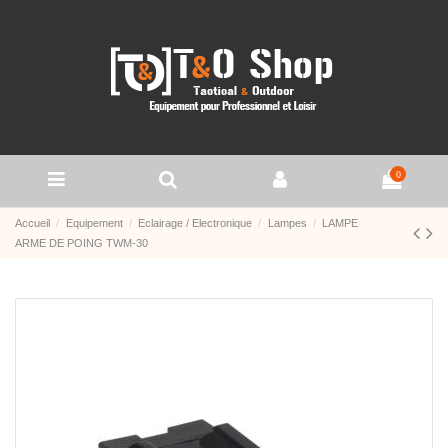
0
Accueil
Equipement
Eclairage / Electronique
Lampes
LAMPE
ARME DE POING TWM-30