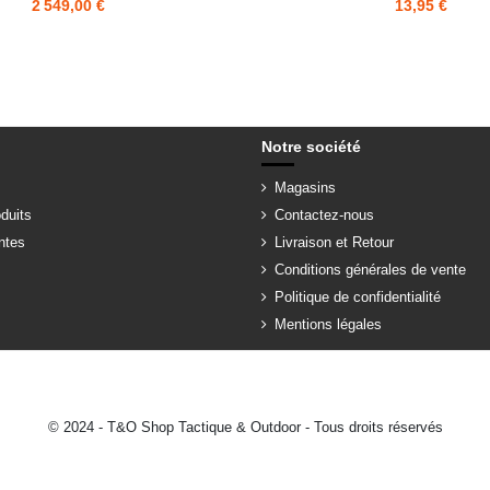
2 549,00 €
13,95 €
Notre société
Magasins
duits
Contactez-nous
ntes
Livraison et Retour
Conditions générales de vente
Politique de confidentialité
Mentions légales
© 2024 - T&O Shop Tactique & Outdoor - Tous droits réservés