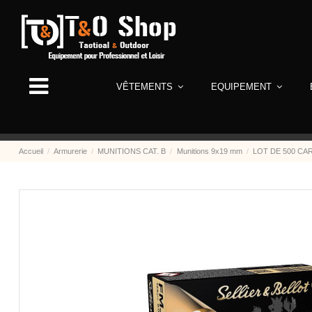
VÊTEMENTS
EQUIPEMENT
Accueil
Armurerie
MUNITIONS CAT. B
Munitions 9x19 mm
LOT DE 500 CA