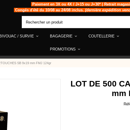
Paiement en 3X ou 4X / J+15 ou J+30* | Retrait magas
Congés d'été du 10/08 au 24/08 inclus.
(dernière expédition ven
BIVOUAC / SURVIE
BAGAGERIE
COUTELLERIE
PROMOTIONS
RTOUCHES SB 9x19 mm FMJ 124gr
LOT DE 500 C
mm 
Réf