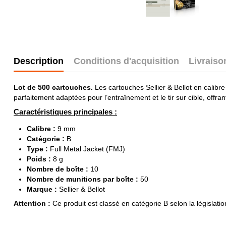
Description
Conditions d'acquisition
Livraiso
Lot de 500 cartouches.
Les cartouches Sellier & Bellot en calib
parfaitement adaptées pour l’entraînement et le tir sur cible, offrant
Caractéristiques principales :
Calibre :
9 mm
Catégorie :
B
Type :
Full Metal Jacket (FMJ)
Poids :
8 g
Nombre de boîte :
10
Nombre de munitions par boîte :
50
Marque :
Sellier & Bellot
Attention :
Ce produit est classé en catégorie B selon la législat