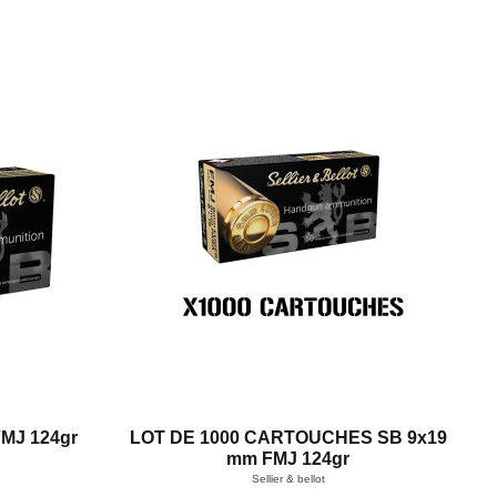
MJ 124gr
LOT DE 1000 CARTOUCHES SB 9x19
mm FMJ 124gr
Sellier & bellot