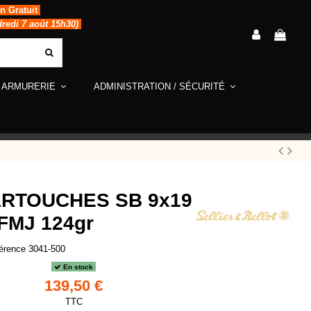
in Gratuit
dredi 7 août 15h30)
ARMURERIE
ADMINISTRATION / SÉCURITÉ
ARTOUCHES SB 9x19
FMJ 124gr
érence
3041-500
En stock
139,50 €
TTC