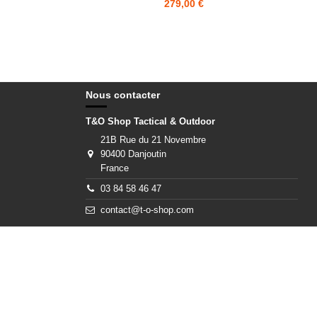
279,00 €
Nous contacter
T&O Shop Tactical & Outdoor
21B Rue du 21 Novembre
90400 Danjoutin
France
03 84 58 46 47
contact@t-o-shop.com