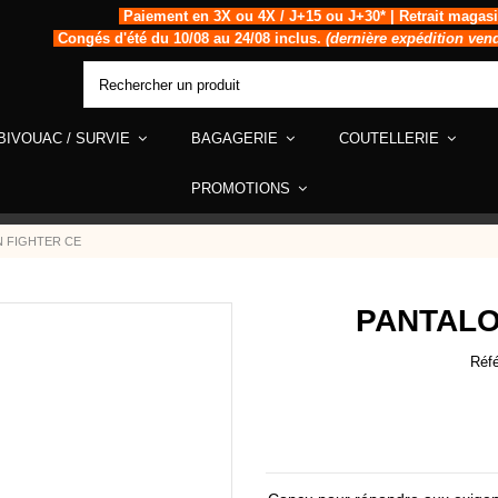
Paiement en 3X ou 4X / J+15 ou J+30* | Retrait magas
Congés d'été du 10/08 au 24/08 inclus.
(dernière expédition ven
BIVOUAC / SURVIE
BAGAGERIE
COUTELLERIE
PROMOTIONS
 FIGHTER CE
PANTALO
Réf