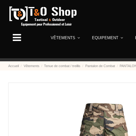
VÊTEMENTS
EQUIPEMENT
Accueil
Vêtements
Tenue de combat / treillis
Pantalon de Combat
PANTALON