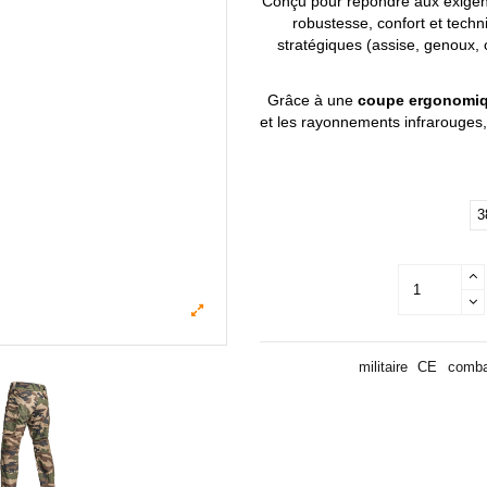
Conçu pour répondre aux exigenc
robustesse, confort et techn
stratégiques (assise, genoux, 
Grâce à une
coupe ergonomi
et les rayonnements infrarouges,
3
militaire
CE
comba