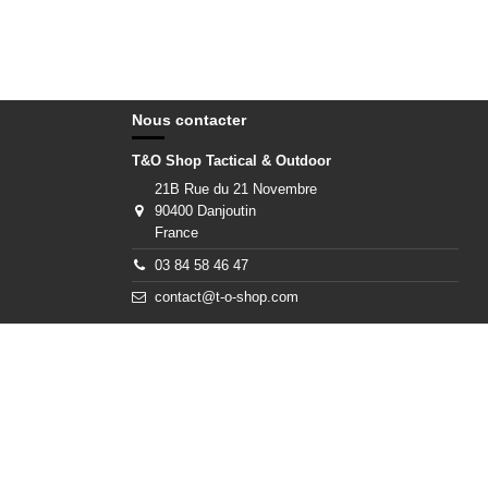
Nous contacter
T&O Shop Tactical & Outdoor
21B Rue du 21 Novembre
90400 Danjoutin
France
03 84 58 46 47
contact@t-o-shop.com