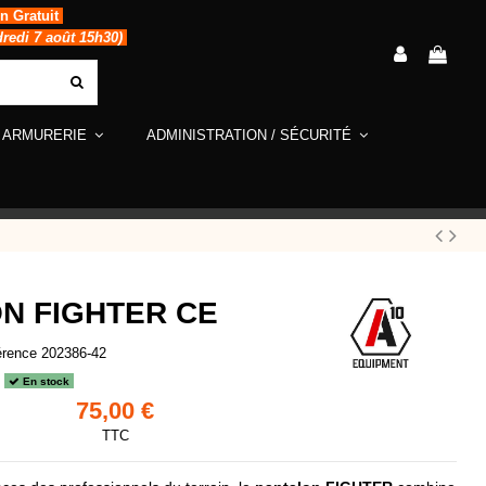
in Gratuit
dredi 7 août 15h30)
ARMURERIE
ADMINISTRATION / SÉCURITÉ
N FIGHTER CE
érence
202386-42
En stock
75,00 €
TTC