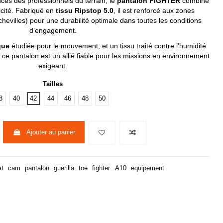
es des professionnels du terrain, le
pantalon FIGHTER
combine
icité. Fabriqué en
tissu Ripstop 5.0
, il est renforcé aux zones
chevilles) pour une durabilité optimale dans toutes les conditions
d’engagement.
que
étudiée pour le mouvement, et un tissu traité contre l'humidité
 ce pantalon est un allié fiable pour les missions en environnement
exigeant.
Tailles
8
40
42
44
46
48
50
Ajouter au panier
t
cam
pantalon
guerilla
toe
fighter
A10
equipement