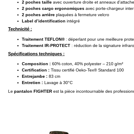
2 poches taille
avec ouverture droite et anneaux d’attache
2 poches cargo ergonomiques
avec porte-chargeur inter
2 poches arrière
plaquées à fermeture velcro
Label d’identification
intégré
Technicité :
Traitement TEFLON®
: déperlant pour une meilleure protec
Traitement IR-PROTECT
: réduction de la signature infrar
Spécifications techniques :
Composition :
60% coton, 40% polyester – 210 g/m²
Certification :
Tissu certifié Oeko-Tex® Standard 100
Entrejambe :
83 cm
Entretien :
Lavage à 30°C
Le
pantalon FIGHTER
est la pièce incontournable des professionn