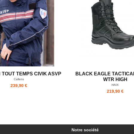
TOUT TEMPS CIVIK ASVP
BLACK EAGLE TACTICAL
WTR HIGH
Callens
HAIX
239,90 €
219,90 €
Notre société