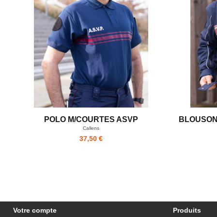
POLO M/COURTES ASVP
BLOUSON 
Callens
37,50 €
Votre compte
Produits