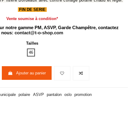
seré Bordeaux avec contre collage polaire chaud et léger.
FIN DE SERIE
Vente soumise à condition*
 sur notre gamme PM, ASVP, Garde Champêtre, contactez
nous:
contact@t-o-shop.com
Tailles
46
Ajouter au panier
unicipale
polaire
ASVP
pantalon
oslo
promotion