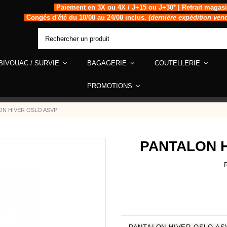
Paiement en 3X ou 4X / J+15 ou J+30* | Retrait magas
Congés d'été du 10/08 au 24/08 inclus.
(dernière expédition ven
BIVOUAC / SURVIE
BAGAGERIE
COUTELLERIE
PROMOTIONS
ON HIVER OSLO ASVP
PANTALON 