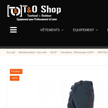
VÊTEMENTS
EQUIPEMENT
Accueil
Administration / Securite
ASVP
Pantalons / Bermudas ASVP
PANTAL
Promo !
-40%