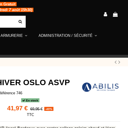
in Gratuit
dredi 7 août 15h30)
ARMURERIE
ADMINISTRATION / SÉCURITÉ
HIVER OSLO ASVP
Référence
746
En stock
41,97 €
69,95 €
-40%
TTC