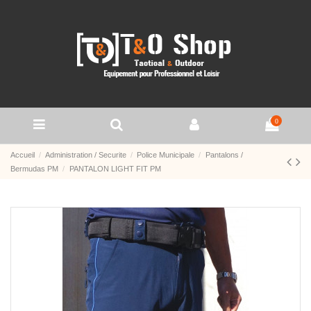
0
Accueil
Administration / Securite
Police Municipale
Pantalons /
Bermudas PM
PANTALON LIGHT FIT PM