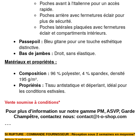
Poches avant à l'italienne pour un accès
rapide.
Poches arrière avec fermetures éclair pour
plus de sécurité.
Poches latérales plaquées avec fermetures
éclair et compartiments intérieurs.
Passepoil :
Bleu gitane pour une touche esthétique
distinctive.
Bas de jambes :
Droit, sans élastique.
Matériaux et propriétés :
Composition :
96 % polyester, 4 % spandex, densité
195 g/m².
Propriétés :
Tissu antistatique et déperlant, idéal pour
les conditions estivales.
Vente soumise à conditions*
Pour plus d'information sur notre gamme PM, ASVP, Garde
Champêtre, contactez nous:
contact@t-o-shop.com
---
SI RUPTURE :
COMMANDE FOURNISSEUR : Réception sous 2 semaines en moyenne*
Délais à préciser.