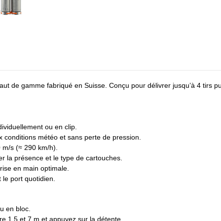
t de gamme fabriqué en Suisse. Conçu pour délivrer jusqu’à 4 tirs puissa
dividuellement ou en clip.
ux conditions météo et sans perte de pression.
0 m/s (≈ 290 km/h).
ier la présence et le type de cartouches.
rise en main optimale.
 le port quotidien.
u en bloc.
re 1,5 et 7 m et appuyez sur la détente.