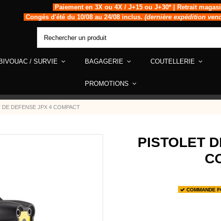
Paiement en 3X ou 4X / J+15 ou J+30* | Retrait magas
Congés d'été du 10/08 au 24/08 inclus.
(dernière expédition ven
BIVOUAC / SURVIE
BAGAGERIE
COUTELLERIE
PROMOTIONS
T DE DEFENSE JPX 4 COMPACT
PISTOLET D
C
COMMANDE FOU