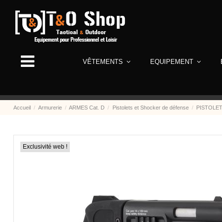
VÊTEMENTS
EQUIPEMENT
Accueil
Armurerie
ARMES Cat. D
Pistolets et Shocker de défense
PISTOLE
Exclusivité web !