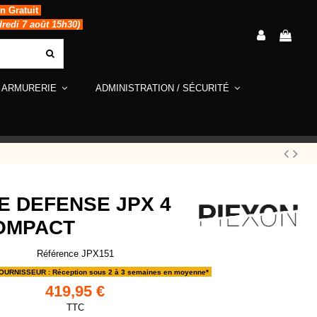
in Gratuit
dredi 7 août 15h30)
ARMURERIE
ADMINISTRATION / SÉCURITÉ
E DEFENSE JPX 4
OMPACT
Référence
JPX151
RNISSEUR : Réception sous 2 à 3 semaines en moyenne*
419,95 €
TTC