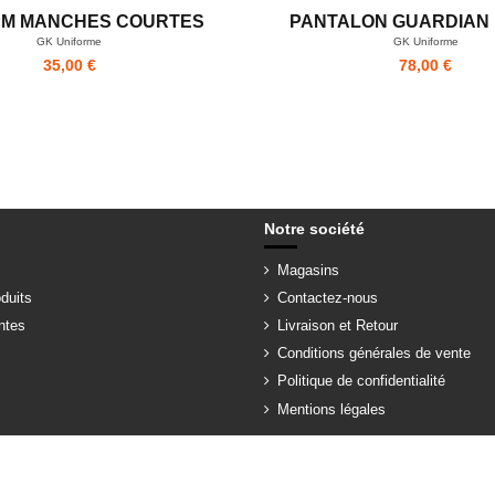
PM MANCHES COURTES
PANTALON GUARDIAN 
GK Uniforme
GK Uniforme
35,00 €
78,00 €
Notre société
Magasins
duits
Contactez-nous
ntes
Livraison et Retour
Conditions générales de vente
Politique de confidentialité
Mentions légales