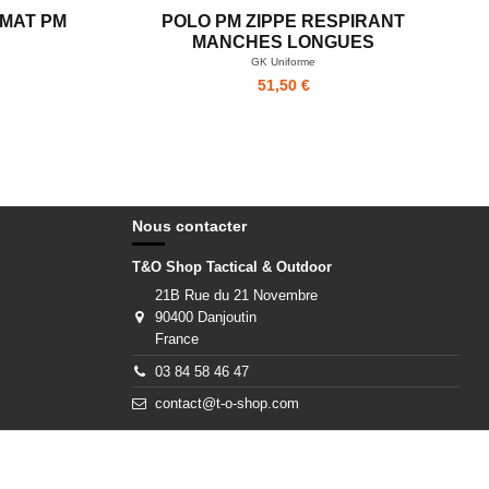
MAT PM
POLO PM ZIPPE RESPIRANT
MANCHES LONGUES
GK Uniforme
51,50 €
Nous contacter
T&O Shop Tactical & Outdoor
21B Rue du 21 Novembre
90400 Danjoutin
France
03 84 58 46 47
contact@t-o-shop.com