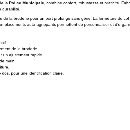
de la
Police Municipale
, combine confort, robustesse et praticité. Fabr
 durabilité.
eau de la broderie pour un port prolongé sans gêne. La fermeture du col
emplacements auto-agrippants permettent de personnaliser et d’organi
sif.
tement de la broderie.
r un ajustement rapide.
 de main.
iture.
e dos, pour une identification claire.