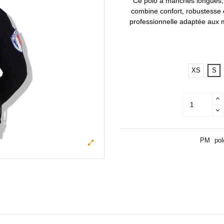
Ce polo à manches longues, 
combine confort, robustesse et
professionnelle adaptée aux mi
XS
S
PM
pol