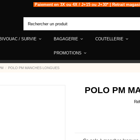
Paiement en 3X ou 4X / J+15 ou J+30* | Retrait magas
BIVOUAC / SURVIE
BAGAGERIE
COUTELLERIE
PROMOTIONS
 PM
POLO PM MANCHES LONGUES
POLO PM M
Ré