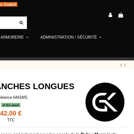
in Gratuit
ARMURERIE
ADMINISTRATION / SÉCURITÉ
ANCHES LONGUES
férence
6441MS
En stock
42,00 €
TTC