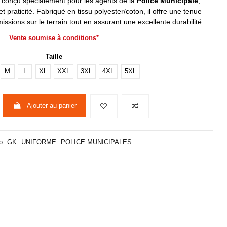
conçu spécialement pour les agents de la
Police Municipale
,
 praticité. Fabriqué en tissu polyester/coton, il offre une tenue
ssions sur le terrain tout en assurant une excellente durabilité.
Vente soumise à conditions*
Taille
M
L
XL
XXL
3XL
4XL
5XL
Ajouter au panier
o
GK
UNIFORME
POLICE MUNICIPALES