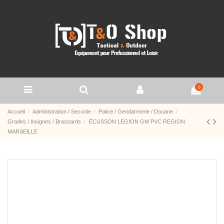
0
Accueil
Administration / Securite
Police / Gendarmerie / Douane
Grades / Insignes / Brassards
ÉCUSSON LEGION GM PVC REGION
MARSEILLE