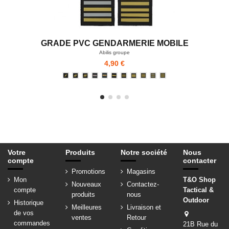
GRADE PVC GENDARMERIE MOBILE
Abilis groupe
4,90 €
Votre
Produits
Notre société
Nous
compte
contacter
Promotions
Magasins
Mon
T&O Shop
Nouveaux
Contactez-
compte
Tactical &
produits
nous
Outdoor
Historique
Meilleures
Livraison et
de vos
ventes
Retour
commandes
21B Rue du