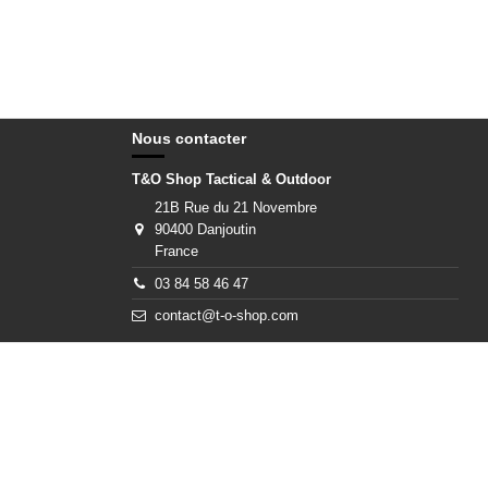
Nous contacter
T&O Shop Tactical & Outdoor
21B Rue du 21 Novembre
90400 Danjoutin
France
03 84 58 46 47
contact@t-o-shop.com