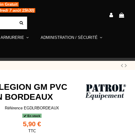
in Gratuit
dredi 7 août 15h30)
ARMURERIE
ADMINISTRATION / SÉCURITÉ
LEGION GM PVC
N BORDEAUX
Référence
EGDLRBORDEAUX
En stock
5,90 €
TTC