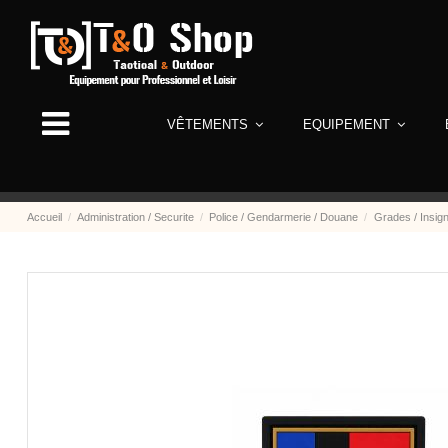
VÊTEMENTS
EQUIPEMENT
Accueil
Administration / Securite
Police / Gendarmerie / Douane
Grades / Insig