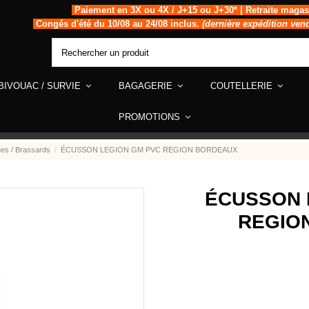
Paiement en 3X ou 4X / J+15 ou J+30* | Retraite magas
Congés d'été du 10/08 au 24/08 inclus.
(dernière expédition ven
BIVOUAC / SURVIE
BAGAGERIE
COUTELLERIE
PROMOTIONS
nes / Brassards
ÉCUSSON LEGION GM PVC REGION BORDEAUX
ÉCUSSON 
REGIO