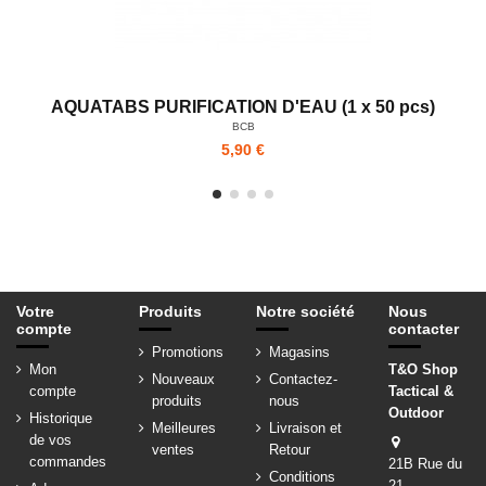
AQUATABS PURIFICATION D'EAU (1 x 50 pcs)
BCB
5,90 €
Votre
Produits
Notre société
Nous
compte
contacter
Promotions
Magasins
Mon
T&O Shop
Nouveaux
Contactez-
compte
Tactical &
produits
nous
Outdoor
Historique
Meilleures
Livraison et
de vos
ventes
Retour
commandes
21B Rue du
Conditions
21