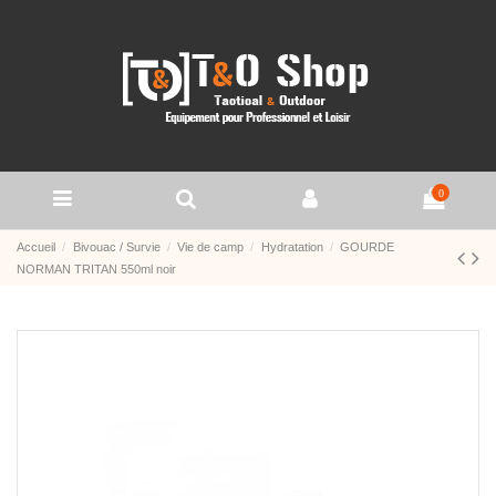
0
Accueil
Bivouac / Survie
Vie de camp
Hydratation
GOURDE
NORMAN TRITAN 550ml noir