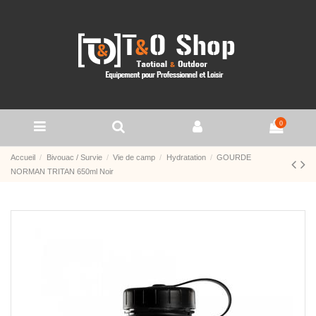
0
Accueil
Bivouac / Survie
Vie de camp
Hydratation
GOURDE
NORMAN TRITAN 650ml Noir