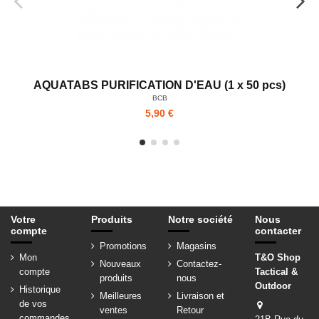
AQUATABS PURIFICATION D'EAU (1 x 50 pcs)
BCB
5,90 €
Votre
Produits
Notre société
Nous
compte
contacter
Promotions
Magasins
Mon
T&O Shop
Nouveaux
Contactez-
compte
Tactical &
produits
nous
Outdoor
Historique
Meilleures
Livraison et
de vos
ventes
Retour
commandes